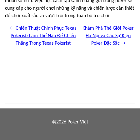
muốn sở hữu. Việc học cách tạo sảnh hoàng gia trong poker sẽ
cung cấp cho người chơi những kỹ năng và chiến lược cần thiết
để chơi xuất sắc và vượt trội trong toàn bộ trò chơi.
← Chiến Thuật Chinh Phục Texas
Khám Phá Thế Giới Poker
Pokerist: Làm Thế Nào Để Chiến
Hà Nội và Các Sự Kiện
Thắng Trong Texas Pokerist
Poker Đặc Sắc →
@2026 Poker Việt